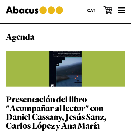
Saltar
Saltar
Saltar
al
a
al
CAT
contenido
la
pie
principal
barra
de
lateral
página
principal
Agenda
Presentación del libro
"Acompañar al lector" con
Daniel Cassany, Jesús Sanz,
Carlos López y Ana María