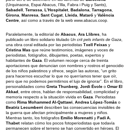
(Urquinaona, Espai Abacus, l’Illa, Fabra i Puig y Sants),
Sabadell
,
Terrassa
,
L’Hospitalet
,
Badalona
,
Tarragona
,
Girona
,
Manresa
,
Sant Cugat
,
Lleida
,
Mataró
y
València
Centre
, así como a través de la web www.abacus.coop.
Paralelamente, la editorial de
Abacus
,
Ara Llibres
, ha
publicado un libro solidario titulado
Un crit pels infants de Gaza
,
una obra coral editada por las periodistas
Txell Feixas
y
Cristina Mas
que reúne testimonios, imágenes y voces de
periodistas, fotógrafos, dibujantes, poetas, expertos y
habitantes de
Gaza
. El volumen recoge cerca de treinta
aportaciones que denuncian con nombres y rostros el genocidio
de los niños palestinos y ofrece, según las autoras, “un grito
para hacernos escuchar lo que no querríamos tener que oír,
pero que no podemos permitirnos el lujo de ignorar”. En el libro,
personalidades como
Greta Thunberg
,
Jordi Évole
o
Omar El
Akkad
, entre otros, hablan de responsabilidad, complicidad y
memoria respecto a la situación vivida en
Gaza
. Periodistas
como
Rima Mohammed Al-Qattawi
,
Andrea López-Tomàs
o
Beatriz Lecumberri
describen las consecuencias invisibles de
la guerra que afectan principalmente a mujeres y niños.
Mientras tanto, los fotógrafos
Emilio Morenatti
y
Fadi A.
Thabet
relatan cómo los pocos fotoperiodistas que todavía
permanecen sobre el terreno se han convertido en héroes. El