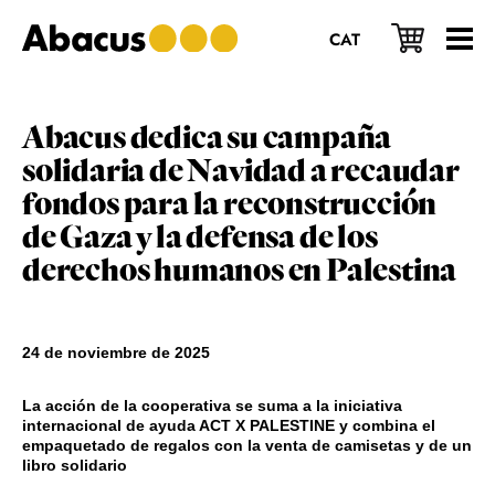
Saltar
Saltar
Saltar
al
a
al
CAT
contenido
la
pie
principal
barra
de
lateral
página
principal
Abacus dedica su campaña
solidaria de Navidad a recaudar
fondos para la reconstrucción
de Gaza y la defensa de los
derechos humanos en Palestina
24 de noviembre de 2025
La acción de la cooperativa se suma a la iniciativa
internacional de ayuda ACT X PALESTINE y combina el
empaquetado de regalos con la venta de camisetas y de un
libro solidario