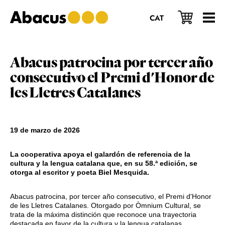
Saltar
Saltar
Saltar
al
a
al
CAT
contenido
la
pie
principal
barra
de
lateral
página
principal
Abacus patrocina por tercer año
consecutivo el Premi d'Honor de
les Lletres Catalanes
19 de marzo de 2026
La cooperativa apoya el galardón de referencia de la
cultura y la lengua catalana que, en su 58.ª edición, se
otorga al escritor y poeta Biel Mesquida.
Abacus patrocina, por tercer año consecutivo, el Premi d'Honor
de les Lletres Catalanes. Otorgado por Òmnium Cultural, se
trata de la máxima distinción que reconoce una trayectoria
destacada en favor de la cultura y la lengua catalanas.