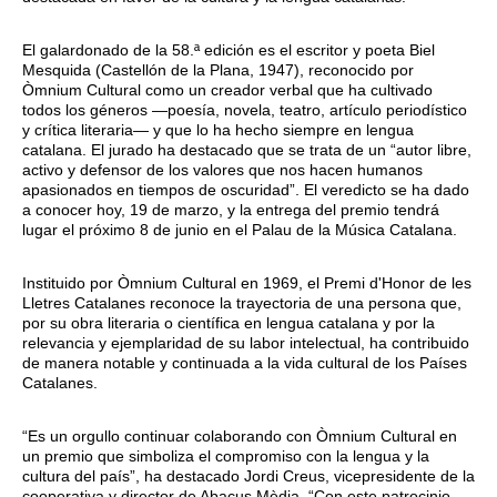
El galardonado de la 58.ª edición es el escritor y poeta Biel
Mesquida (Castellón de la Plana, 1947), reconocido por
Òmnium Cultural como un creador verbal que ha cultivado
todos los géneros —poesía, novela, teatro, artículo periodístico
y crítica literaria— y que lo ha hecho siempre en lengua
catalana. El jurado ha destacado que se trata de un “autor libre,
activo y defensor de los valores que nos hacen humanos
apasionados en tiempos de oscuridad”. El veredicto se ha dado
a conocer hoy, 19 de marzo, y la entrega del premio tendrá
lugar el próximo 8 de junio en el Palau de la Música Catalana.
Instituido por Òmnium Cultural en 1969, el Premi d'Honor de les
Lletres Catalanes reconoce la trayectoria de una persona que,
por su obra literaria o científica en lengua catalana y por la
relevancia y ejemplaridad de su labor intelectual, ha contribuido
de manera notable y continuada a la vida cultural de los Países
Catalanes.
“Es un orgullo continuar colaborando con Òmnium Cultural en
un premio que simboliza el compromiso con la lengua y la
cultura del país”, ha destacado Jordi Creus, vicepresidente de la
cooperativa y director de Abacus Mèdia. “Con este patrocinio,