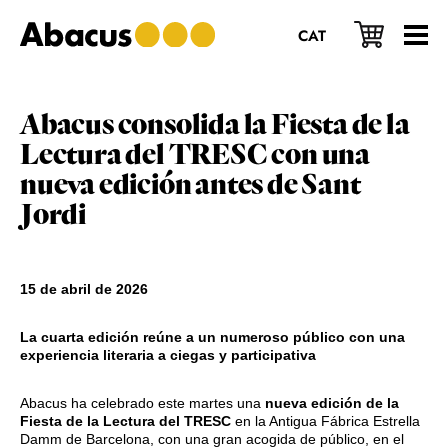
Saltar
Saltar
Saltar
al
a
al
CAT
contenido
la
pie
principal
barra
de
lateral
página
principal
Abacus consolida la Fiesta de la
Lectura del TRESC con una
nueva edición antes de Sant
Jordi
15 de abril de 2026
La cuarta edición reúne a un numeroso público con una
experiencia literaria a ciegas y participativa
Abacus ha celebrado este martes una
nueva edición de la
Fiesta de la Lectura del TRESC
en la Antigua Fábrica Estrella
Damm de Barcelona, con una gran acogida de público, en el