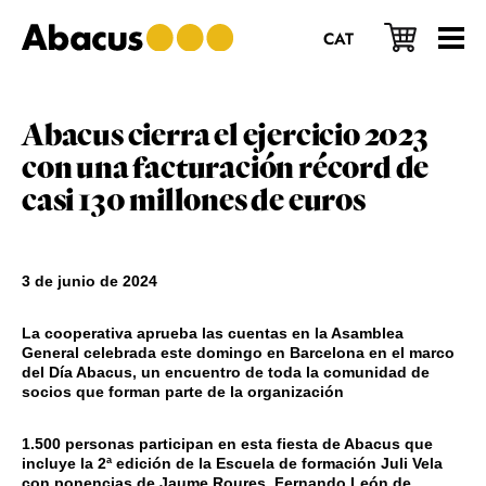
Saltar
Saltar
Saltar
al
a
al
CAT
contenido
la
pie
principal
barra
de
lateral
página
principal
Abacus cierra el ejercicio 2023
con una facturación récord de
casi 130 millones de euros
3 de junio de 2024
La cooperativa aprueba las cuentas en la Asamblea
General celebrada este domingo en Barcelona en el marco
del Día Abacus, un encuentro de toda la comunidad de
socios que forman parte de la organización
1.500 personas participan en esta fiesta de Abacus que
incluye la 2ª edición de la Escuela de formación Juli Vela
con ponencias de Jaume Roures, Fernando León de