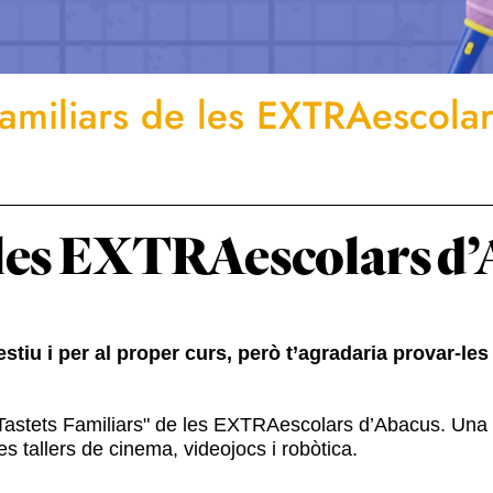
familiars de les EXTRAescola
e les EXTRAescolars d
'estiu i per al proper curs, però t’agradaria provar-le
 "Tastets Familiars" de les EXTRAescolars d’Abacus. Una 
es tallers de cinema, videojocs i robòtica.