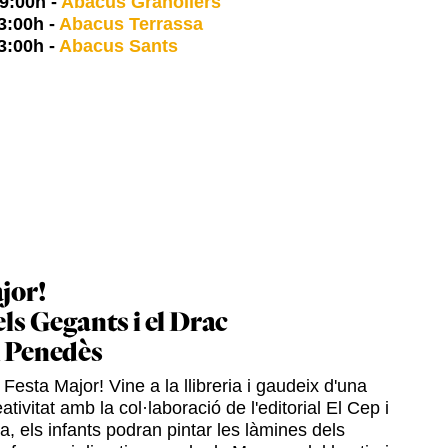
9:00h
-
Abacus Granollers
3:00h
-
Abacus Terrassa
3:00h
-
Abacus Sants
jor!
els Gegants i el Drac
l Penedès
Festa Major! Vine a la llibreria i gaudeix d'una
ativitat amb la col·laboració de l'editorial El Cep i
ia, els infants podran pintar les làmines dels