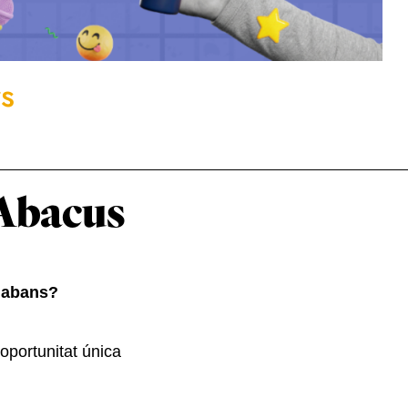
rs
’Abacus
s abans?
oportunitat única