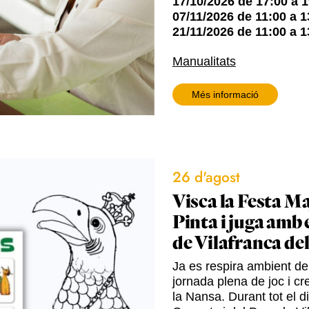
17/10/2026
de
17:00
a
1
07/11/2026
de
11:00
a
1
21/11/2026
de
11:00
a
1
Manualitats
Més informació
26 d'agost
Visca la Festa Ma
Pinta i juga amb 
de Vilafranca de
Ja es respira ambient de 
jornada plena de joc i cre
la Nansa. Durant tot el d