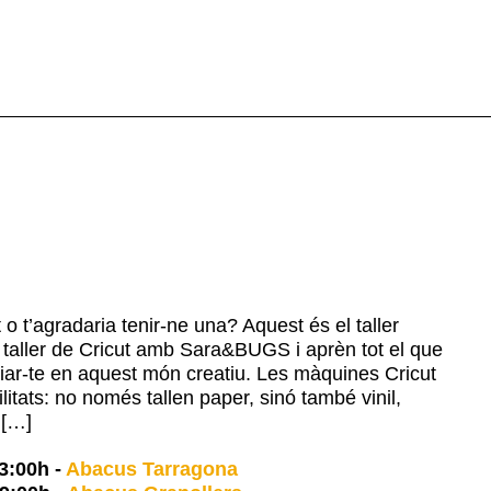
 t’agradaria tenir-ne una? Aquest és el taller
l taller de Cricut amb Sara&BUGS i aprèn tot el que
ciar-te en aquest món creatiu. Les màquines Cricut
ilitats: no només tallen paper, sinó també vinil,
t […]
3:00h
-
Abacus Tarragona