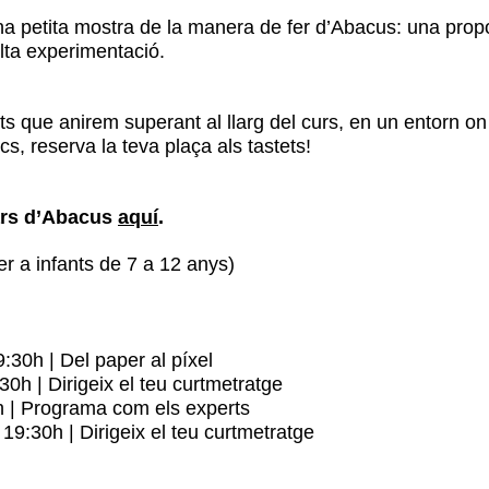
a petita mostra de la manera de fer d’Abacus: una prop
lta experimentació.
s que anirem superant al llarg del curs, en un entorn on
oncs, reserva la teva plaça als tastets!
ars d’Abacus
aquí
.
er a infants de 7 a 12 anys)
9:30h | Del paper al píxel
30h | Dirigeix el teu curtmetratge
0h | Programa com els experts
- 19:30h | Dirigeix el teu curtmetratge