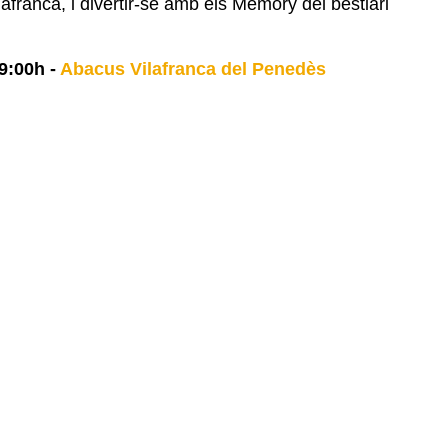
afranca, i divertir-se amb els Memory del bestiari
9:00h
-
Abacus Vilafranca del Penedès