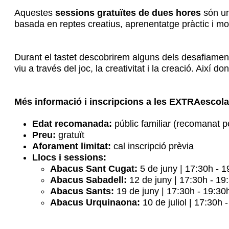
Aquestes
sessions gratuïtes de dues hores
són un
basada en reptes creatius, aprenentatge pràctic i mo
Durant el tastet descobrirem alguns dels desafiament
viu a través del joc, la creativitat i la creació. Així d
Més informació i inscripcions a les EXTRAescol
Edat recomanada:
públic familiar (recomanat p
Preu:
gratuït
Aforament limitat:
cal inscripció prèvia
Llocs i sessions:
Abacus Sant Cugat:
5 de juny | 17:30h - 1
Abacus Sabadell:
12 de juny | 17:30h - 19:
Abacus Sants:
19 de juny | 17:30h - 19:3
Abacus Urquinaona:
10 de juliol | 17:30h 