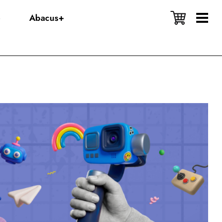
e
Abacus+